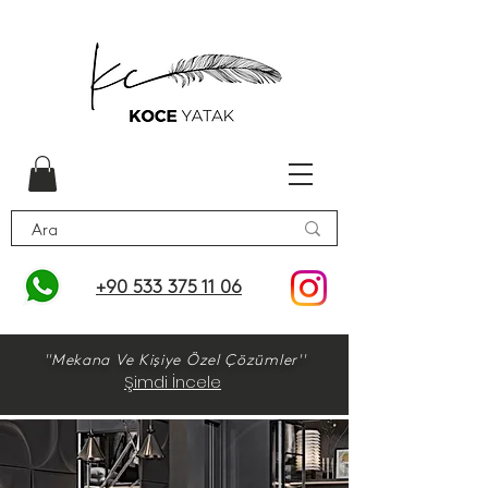
+90 533 375 11 06
''Mekana Ve Kişiye Özel Çözümler''
Şimdi İncele