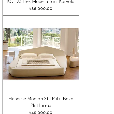
KC-123 Elek Modern Tarz Karyola
Fiyat
₺36.000,00
Hendese Modern Stil Puflu Baza
Platformu
Fiyat
₺49.000,00