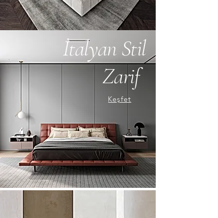
İtalyan Stil
Zarif
Keşfet