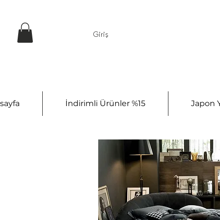
Giriş
sayfa
İndirimli Ürünler %15
Japon Y