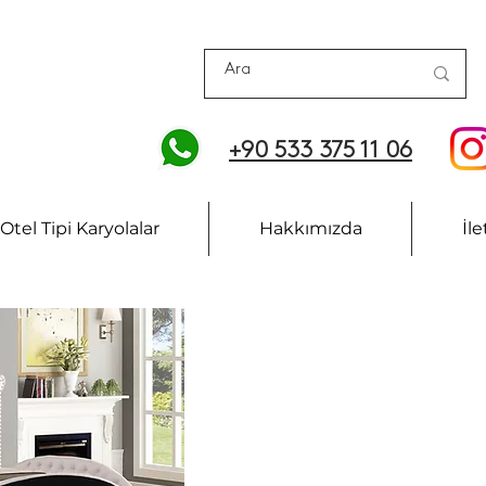
+90 533 375 11 06
Otel Tipi Karyolalar
Hakkımızda
İle