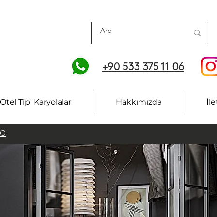
+90 533 375 11 06
Otel Tipi Karyolalar
Hakkımızda
İle
le