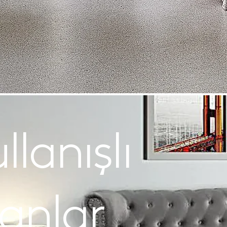
llanışlı
anlar