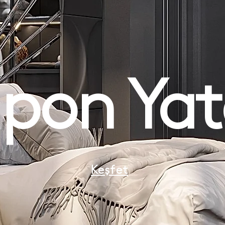
pon Ya
Keşfet