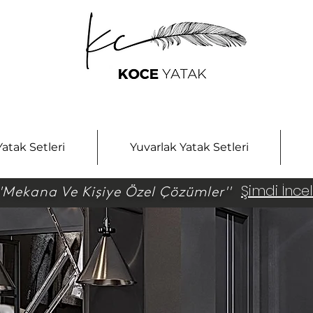
atak Setleri
Yuvarlak Yatak Setleri
Şimdi İnce
''Mekana Ve Kişiye Özel Çözümler''