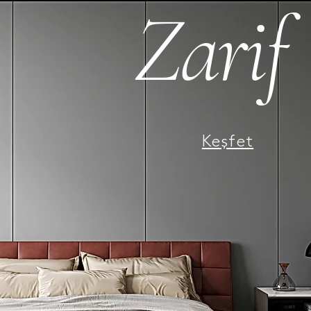
Zarif
Keşfet