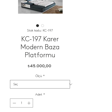
Stok kodu: KC-197
KC-197 Karer
Modern Baza
Platformu
Fiyat
₺45.000,00
Ölçü
*
Adet
*